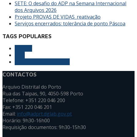
SETE: O desafio do ADP na Semana Internacional
dos Arquivos 2026
Projeto PROVAS DE VIDAS_reativação
Serviços encerrados: tolerância de ponto Páscoa
TAGS POPULARES
arquivo
atos
instrumentos de gestão
CONTACTOS
Arquivo Distrital do Porto
Rua das Taipas, 90, 4050-598 Porto
Telefone: +351 220 046 200
Fax: +351 220 046 201
Email:
info@adprt.dglab.gov.pt
Horário: 9h30-16h00
Requisição documentos: 9h30-15h30