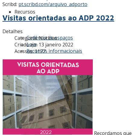
Scribd:
pt.scribd.com/arquivo_adporto
Recursos
Visitas orientadas ao ADP 2022
Detalhes
Cedência de espaços
Categoria:
Notícias
Loja
Criado em 13 janeiro 2022
Recursos informacionais
Acessos: 1177
Contactos
AAADP
Recordamos que