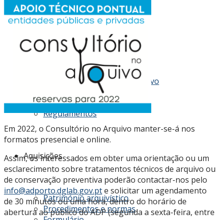
Acesso
Conhecer os fundos do Arquivo
Cadastro de fundos
Tabela de preços
Regulamentos
Em 2022, o Consultório no Arquivo manter-se-á nos
formatos presencial e online.
Aquisições
Assim, os interessados em obter uma orientação ou um
esclarecimento sobre tratamentos técnicos de arquivo ou
de conservação preventiva poderão contactar-nos pelo
info@adporto.dglab.gov.pt
e solicitar um agendamento
Património arquivístico
de 30 minutos ou uma hora, dentro do horário de
Procedimentos e normas
abertura ao público do ADP (segunda a sexta-feira, entre
Formulário