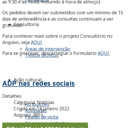
as 9:30 e as 16:00, incluindo à hora de almoço).
Os pedidos devem ser submetidos com um mínimo de 15
dias de antecedência e as consultas continuam a ser
Consultoria
gratuitas.
Para conhecer mais sobre o projeto Consultório no
Arquivo, veja
AQUI
Áreas de intervenção
Para se inscrever, descarregue o formulário
AQUI.
Textos técnicos
Ação cultural
ADP nas redes sociais
Detalhes
Categoria:
Notícias
Atribuições
Criado em 14 janeiro 2022
Atividades
Acessos: 3051
Pedido de visita
Os nossos visitantes