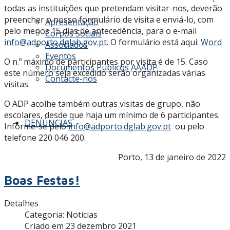
todas as instituições que pretendam visitar-nos, deverão
preencher o nosso formulário de visita e enviá-lo, com
Apresentação
pelo menos 15 dias de antecedência, para o e-mail
Corpos Sociais
info@adporto.dglab.gov.pt
. O formulário está aqui:
Word
Associados
Eventos
O n.º máximo de participantes por visita é de 15. Caso
Documentos Públicos AAADP
este número seja excedido serão organizadas várias
Contacte-nos
visitas.
O ADP acolhe também outras visitas de grupo, não
escolares, desde que haja um mínimo de 6 participantes.
DENÚNCIAS
Informe-se pelo
info@adporto.dglab.gov.pt
ou pelo
telefone 220 046 200.
Porto, 13 de janeiro de 2022
Boas Festas!
Detalhes
Categoria:
Notícias
Criado em 23 dezembro 2021