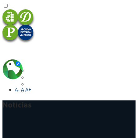
A-
A
A+
Notícias