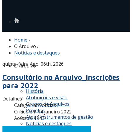
Home
›
O Arquivo
›
Notícias e destaques
quinta-feira Ago. 06th, 2026
O Arquivo
Consultório no Arquivo_inscrições
para 2022
História
Atribuições e visão
Detalhes
Grupos de Arquivos
Categoria:
Notícias
Projetos
Criado em 14 janeiro 2022
Atos / instrumentos de gestão
Acessos: 1943
Notícias e destaques
Covid-19