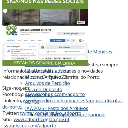
Projeto 25 anos 25 temas
Centenário da República
Artes Cénicas
40 Anos do 25 de Abril
Processos de passaportes
Partes da Diretora
Consultório no Arquivo
Projeto Voluntariado
Arquivo da Sociedade Clemente Menéres -
Mostra Virtual
Mulheres de Papel
Esteja sempre
Dia Mundial do Livro
informado(a) acerca das atividades e novidades
Mostra OHPorto22
relacionadas com o Arquivo Distrital do Porto.
Arquivos de Perdição
Siga-nos em:
Fora do Depósito
Facebook:
www.facebook.com/adporto
ENSABOARQ
LinkedIn:
www.linkedin.com/companies/arquivo-distrital-
ADP30
do-porto
IAW2026 - Festa dos Arquivos
Twitter:
twitter.com/arquivo_adporto
SETE_Participação Internacional
Sítio:
www.adporto.dglab.gov.pt
Issuu:
issuu.com/adporto