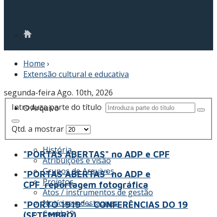
Home
›
Extensão cultural e educativa
segunda-feira Ago. 10th, 2026
Introduza parte do título
O Arquivo
Qtd. a mostrar
História
"PORTAS ABERTAS" no ADP e CPF
Atribuições e visão
Grupos de Arquivos
"PORTAS ABERTAS" no ADP e
Projetos
CPF_reportagem fotográfica
Atos / instrumentos de gestão
Notícias e destaques
"PORTO 1919" - CONFERÊNCIAS DO 19
Covid-19
(SETEMBRO)