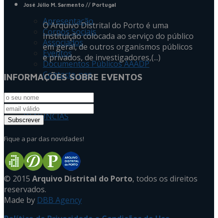
José Júlio M. Sarmento
// Portugal
Apresentação
O Arquivo Distrital do Porto é uma
Corpos Sociais
Instituição colocada ao serviço do público
Associados
em geral, de outros organismos públicos
Eventos
e privados, de investigadores,(...)
Documentos Públicos AAADP
Contacte-nos
INFORMAÇÕES SOBRE EVENTOS
DENÚNCIAS
Fique a par das novidades!
© 2015
Arquivo Distrital do Porto
, todos os direitos
reservados.
Made by
DBB Agency