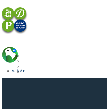
A-
A
A+