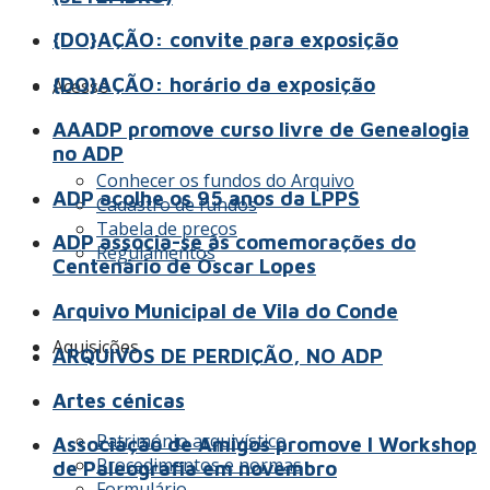
{DO}AÇÃO: convite para exposição
{DO}AÇÃO: horário da exposição
Acesso
AAADP promove curso livre de Genealogia
no ADP
Conhecer os fundos do Arquivo
ADP acolhe os 95 anos da LPPS
Cadastro de fundos
Tabela de preços
ADP associa-se às comemorações do
Regulamentos
Centenário de Óscar Lopes
Arquivo Municipal de Vila do Conde
Aquisições
ARQUIVOS DE PERDIÇÃO, NO ADP
Artes cénicas
Património arquivístico
Associação de Amigos promove I Workshop
Procedimentos e normas
de Paleografia em novembro
Formulário