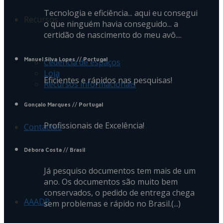
Tecnologia e eficiência... aqui eu consegui
Recursos
o que ninguém havia conseguido... a
certidão de nascimento do meu avô....
Manuel Silva Lopes
// Portugal
Cedência de espaços
Loja
Eficientes e rápidos nas pesquisas!
Recursos informacionais
Gonçalo Marques
// Portugal
Profissionais de Excelência!
Contactos
Débora Costa
// Brasil
Já pesquiso documentos tem mais de um
ano. Os documentos são muito bem
conservados, o pedido de entrega chega
AAADP
sem problemas e rápido no Brasil.(...)