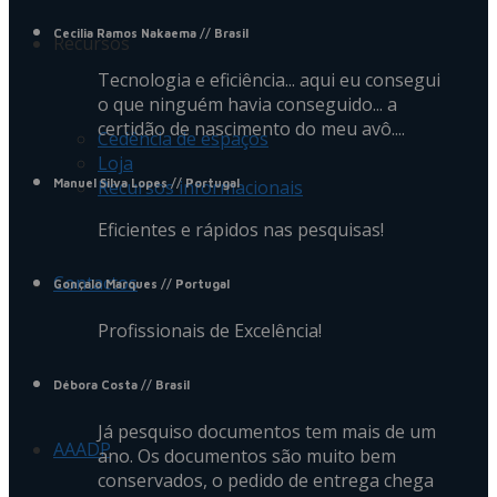
Cecilia Ramos Nakaema
// Brasil
Recursos
Tecnologia e eficiência... aqui eu consegui
o que ninguém havia conseguido... a
certidão de nascimento do meu avô....
Cedência de espaços
Loja
Recursos informacionais
Manuel Silva Lopes
// Portugal
Eficientes e rápidos nas pesquisas!
Contactos
Gonçalo Marques
// Portugal
Profissionais de Excelência!
Débora Costa
// Brasil
Já pesquiso documentos tem mais de um
AAADP
ano. Os documentos são muito bem
conservados, o pedido de entrega chega