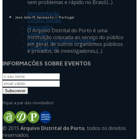
sem problemas e rápido no Brasil.(...)
Apresentação
José Júlio M. Sarmento
// Portugal
Corpos Sociais
Associados
O Arquivo Distrital do Porto é uma
Eventos
Instituição colocada ao serviço do público
Documentos Públicos AAADP
em geral, de outros organismos públicos
Contacte-nos
e privados, de investigadores,(...)
INFORMAÇÕES SOBRE EVENTOS
DENÚNCIAS
Fique a par das novidades!
© 2015
Arquivo Distrital do Porto
, todos os direitos
reservados.