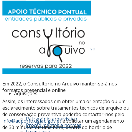
Acesso
Conhecer os fundos do Arquivo
Cadastro de fundos
Tabela de preços
Regulamentos
Em 2022, o Consultório no Arquivo manter-se-á nos
formatos presencial e online.
Aquisições
Assim, os interessados em obter uma orientação ou um
esclarecimento sobre tratamentos técnicos de arquivo ou
de conservação preventiva poderão contactar-nos pelo
Património arquivístico
info@adporto.dglab.gov.pt
e solicitar um agendamento
Procedimentos e normas
de 30 minutos ou uma hora, dentro do horário de
Formulário