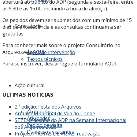
abertura ao público do ADP (segunda a sexta-feira, entre
as 9:30 e as 16:00, incluindo à hora de almoço).
Os pedidos devem ser submetidos com um mínimo de 15
Consultoria
dias de antecedência e as consultas continuam a ser
gratuitas.
Para conhecer mais sobre o projeto Consultório no
Arquivo, veja
AQUI
Áreas de intervenção
Textos técnicos
Para se inscrever, descarregue o formulário
AQUI.
Ação cultural
ÚLTIMAS NOTÍCIAS
2.ª edição: Festa dos Arquivos
Atribuições
Arquivo Municipal de Vila do Conde
Atividades
SETE: O desafio do ADP na Semana Internacional
Pedido de visita
dos Arquivos 2026
Os nossos visitantes
Projeto PROVAS DE VIDAS_reativação