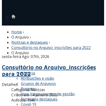
Home
›
O Arquivo
›
Notícias e destaques
›
Consultório no Arquivo_inscrições para 2022
O Arquivo
sexta-feira Ago. 07th, 2026
Consultório no Arquivo_inscrições
para 2022
História
Atribuições e visão
Grupos de Arquivos
Detalhes
Projetos
Categoria:
Notícias
Atos / instrumentos de gestão
Criado em 14 janeiro 2022
Notícias e destaques
Acessos: 1947
Covid-19