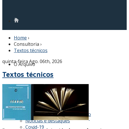
Home
›
Consultoria
›
Textos técnicos
quinta-feira Ago. 06th, 2026
O Arquivo
Textos técnicos
História
Atribuições e visão
Grupos de Arquivos
Projetos
Atos / instrumentos de gestão
Notícias e destaques
Covid-19