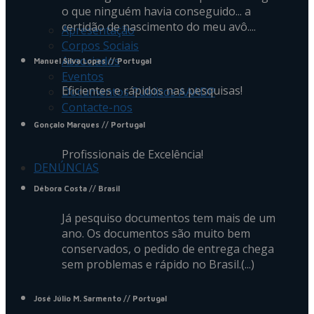
o que ninguém havia conseguido... a
certidão de nascimento do meu avô....
Apresentação
Corpos Sociais
Associados
Manuel Silva Lopes
// Portugal
Eventos
Eficientes e rápidos nas pesquisas!
Documentos Públicos AAADP
Contacte-nos
Gonçalo Marques
// Portugal
Profissionais de Excelência!
DENÚNCIAS
Débora Costa
// Brasil
Já pesquiso documentos tem mais de um
ano. Os documentos são muito bem
conservados, o pedido de entrega chega
sem problemas e rápido no Brasil.(...)
José Júlio M. Sarmento
// Portugal