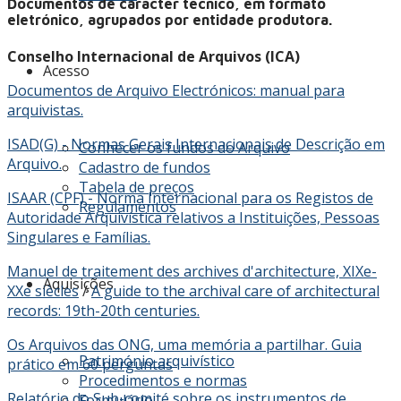
Documentos de carácter técnico, em formato
eletrónico, agrupados por entidade produtora.
Conselho Internacional de Arquivos (ICA)
Acesso
Documentos de Arquivo Electrónicos: manual para
arquivistas.
ISAD(G) - Normas Gerais Internacionais de Descrição em
Conhecer os fundos do Arquivo
Arquivo.
Cadastro de fundos
Tabela de preços
ISAAR (CPF) - Norma Internacional para os Registos de
Regulamentos
Autoridade Arquivística relativos a Instituições, Pessoas
Singulares e Famílias.
Manuel de traitement des archives d'architecture, XIXe-
Aquisições
XXe siècles
/
A guide to the archival care of architectural
records: 19th-20th centuries.
Os Arquivos das ONG, uma memória a partilhar. Guia
Património arquivístico
prático em 60 perguntas
Procedimentos e normas
Relatório do Sub-comité sobre os instrumentos de
Formulário