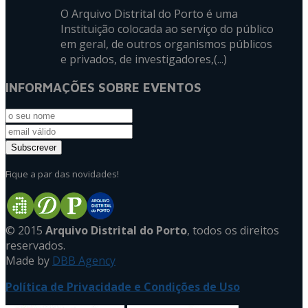
O Arquivo Distrital do Porto é uma
Instituição colocada ao serviço do público
em geral, de outros organismos públicos
e privados, de investigadores,(...)
INFORMAÇÕES SOBRE EVENTOS
Fique a par das novidades!
© 2015
Arquivo Distrital do Porto
, todos os direitos
reservados.
Made by
DBB Agency
Política de Privacidade e Condições de Uso