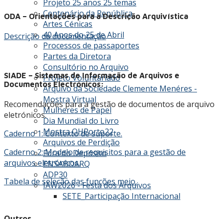
Projeto 25 anos 25 temas
Centenário da República
ODA – Orientações para a Descrição Arquivística
Artes Cénicas
40 Anos do 25 de Abril
Descrição da documentação
Processos de passaportes
Partes da Diretora
Consultório no Arquivo
SIADE – Sistemas de Informação de Arquivos e
Projeto Voluntariado
Documentos Electrónicos:
Arquivo da Sociedade Clemente Menéres -
Mostra Virtual
Recomendações para a gestão de documentos de arquivo
Mulheres de Papel
eletrónicos.
Dia Mundial do Livro
Mostra OHPorto22
Caderno 1: Contexto de suporte.
Arquivos de Perdição
Caderno 2: Modelo de requisitos para a gestão de
Fora do Depósito
arquivos eletrónicos.
ENSABOARQ
ADP30
Tabela de seleção das funções meio.
IAW2026 - Festa dos Arquivos
SETE_Participação Internacional
Outros