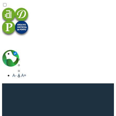
A-
A
A+