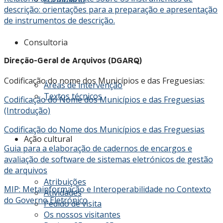
descrição: orientações para a preparação e apresentação
de instrumentos de descrição.
Consultoria
Direção-Geral de Arquivos (DGARQ)
Codificação do nome dos Municípios e das Freguesias:
Áreas de intervenção
Textos técnicos
Codificação do Nome dos Municípios e das Freguesias
(Introdução)
Codificação do Nome dos Municípios e das Freguesias
Ação cultural
Guia para a elaboração de cadernos de encargos e
avaliação de software de sistemas eletrónicos de gestão
de arquivos
Atribuições
MIP: Metainformação e Interoperabilidade no Contexto
Atividades
do Governo Eletrónico
Pedido de visita
Os nossos visitantes