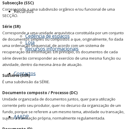
Subsecção (SSC)
Corresponde a uma subdivisão orgânico e/ou funcional de uma
Recursos
SECÇÃO.
Série (SR)
Corresponde a uma unidade arquivística constituída por um conjunto
Cedência de espaços
de documentos simples ou compostos a que, originalmente, foi dada
Loja
uma ordenação sequencial, de acordo com um sistema de
Recursos informacionais
recuperação da informação. Em princípio, os documentos de cada
série deverão corresponder ao exercício de uma mesma função ou
atividade, dentro da mesma área de atuação.
Contactos
Subsérie (SSR)
É uma subdivisão da SÉRIE.
Documento composto / Processo (DC)
Unidade organizada de documentos juntos, quer para utilização
corrente pelo seu produtor, quer no decurso da organização de um
fundo, porque se referem a um mesmo tema, atividade ou transação,
AAADP
sujeito a tramitação própria, normalmente regulamentada.
Documento (D)