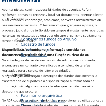
Referência e leitura
Apontar pistas, caminhos, possibilidades de pesquisa. Referir
hipóteses, por vezes certezas... localizar documentos, orientar o leitor,
Acesso
ouvir vontades, esperanças, problemas, por vezes administrativa ou
pessoalmente decisivos...
O testamento que granjeará a posse, o
processo judicial onde terão sido em tempos (in)justamente repartidas
heranças, os estatutos de qualquer obscuro organismo subitamente
Conhecer os fundos do Arquivo
tornado fundamental...
Cadastro de fundos
Tabela de preços
Disponibilizar/comunicar a informação contida nos
Regulamentos
documentos custodiados é uma função nuclear do ADP
.
No entanto, por detrás do simples ato de solicitar um documento,
encontra-se um conjunto diversificado e complexo de tarefas
realizadas para o serviço do leitor e do cidadão.
Aquisições
A organização, ordenação e descrição dos fundos documentais, a
transferência de suportes e a disponibilização automatizada da
informação são algumas dessas tarefas que permitem ao leitor
descobrir o que procura.
Património arquivístico
Procedimentos e normas
No ADP consideramos como prioritário proporcionar ao utilizador cada
Formulário
vez mais e melhores possibilidades de pesquisa, auxiliá-lo e conduzi-