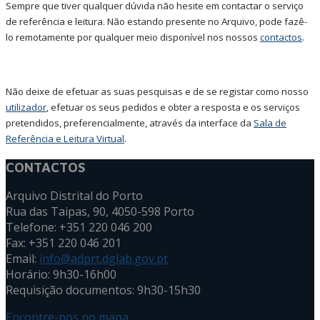
Sempre que tiver qualquer dúvida não hesite em contactar o serviço
de referência e leitura. Não estando presente no Arquivo, pode fazê-
lo remotamente por qualquer meio disponível nos nossos
contactos
.
Não deixe de efetuar as suas pesquisas e de se registar como nosso
utilizador
, efetuar os seus pedidos e obter a resposta e os serviços
pretendidos, preferencialmente, através da interface da
Sala de
Referência e Leitura Virtual
.
CONTACTOS
Arquivo Distrital do Porto
Rua das Taipas, 90, 4050-598 Porto
Telefone: +351 220 046 200
Fax: +351 220 046 201
Email:
info@adprt.dglab.gov.pt
Horário: 9h30-16h00
Requisição documentos: 9h30-15h30
Encontre-nos no mapa