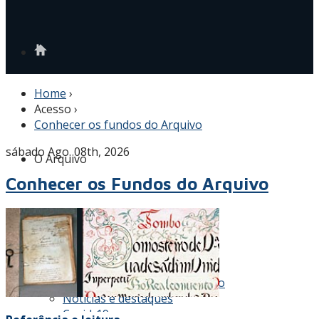
Home
›
Acesso
›
Conhecer os fundos do Arquivo
sábado Ago. 08th, 2026
O Arquivo
Conhecer os Fundos do Arquivo
História
Atribuições e visão
Grupos de Arquivos
Projetos
Atos / instrumentos de gestão
Notícias e destaques
Covid-19