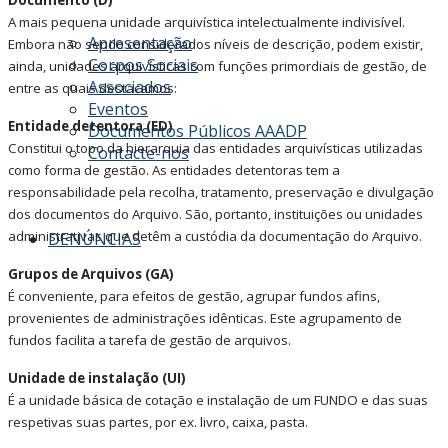
A mais pequena unidade arquivística intelectualmente indivisível.
Apresentação
Embora não sendo considerados níveis de descrição, podem existir,
Corpos Sociais
ainda, unidades arquivísticas com funções primordiais de gestão, de
Associados
entre as quais destacamos:
Eventos
Entidade detentora (ED)
Documentos Públicos AAADP
Constitui o topo da hierarquia das entidades arquivísticas utilizadas
Contacte-nos
como forma de gestão. As entidades detentoras tem a
responsabilidade pela recolha, tratamento, preservação e divulgação
dos documentos do Arquivo. São, portanto, instituições ou unidades
administrativas que detêm a custódia da documentação do Arquivo.
DENÚNCIAS
Grupos de Arquivos (GA)
É conveniente, para efeitos de gestão, agrupar fundos afins,
provenientes de administrações idênticas. Este agrupamento de
fundos facilita a tarefa de gestão de arquivos.
Unidade de instalação (UI)
É a unidade básica de cotação e instalação de um FUNDO e das suas
respetivas suas partes, por ex. livro, caixa, pasta.