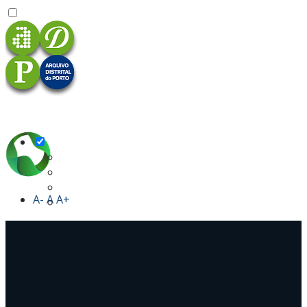
A-
A
A+