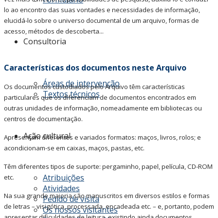
lo ao encontro das suas vontades e necessidades de informação,
elucidá-lo sobre o universo documental de um arquivo, formas de
acesso, métodos de descoberta...
Consultoria
Características dos documentos neste Arquivo
Áreas de intervenção
Os documentos custodiados pelo Arquivo têm características
Textos técnicos
particulares que os diferenciam de documentos encontrados em
outras unidades de informação, nomeadamente em bibliotecas ou
centros de documentação.
Ação cultural
Apresentam diferentes e variados formatos: maços, livros, rolos; e
acondicionam-se em caixas, maços, pastas, etc.
Têm diferentes tipos de suporte: pergaminho, papel, película, CD-ROM
Atribuições
etc.
Atividades
Na sua grande maioria são manuscritos em diversos estilos e formas
Pedido de visita
de letras – visigótica, processada, encadeada etc. – e, portanto, podem
Os nossos visitantes
apresentar dificuldades de leitura, existindo ainda documentos