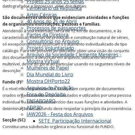
Projeto 25 anos 25 temas
datilografados e impressos, além dos digitais.
Centenário da República
Artes Cénicas
São documentos únicos que evidenciam atividades e funções
40 Anos do 25 de Abril
de organismos/instituições, pessoas e famílias.
Processos de passaportes
Atendendo à sua extensão, cerca de 12 Km de documentos, e às
Partes da Diretora
características internas de produção e constituição natural de séries,
Consultório no Arquivo
só excepcionalmente justificam o tratamento individualizado de tipo
Projeto Voluntariado
catálogo. Para ser possível ao utilizador obter uma visão do conjunto
Arquivo da Sociedade Clemente Menéres -
dos documentos, a descrição em arquivos, utilizando técnicas
Mostra Virtual
multinível, desce do geral ao particular usando os seguintes níveis de
Mulheres de Papel
descrição:
Dia Mundial do Livro
Mostra OHPorto22
Fundo (F)
Arquivos de Perdição
É o nível mais importante. Um fundo é um conjunto de documentos
Fora do Depósito
criados organicamente e/ou acumulados e utilizados por uma pessoa
ENSABOARQ
individual ou colectiva no exercício das suas funções e atividades. A
ADP30
determinação de um fundo deve respeitar o princípio da proveniência.
IAW2026 - Festa dos Arquivos
Secção (SC)
SETE_Participação Internacional
Constitui uma subdivisão orgânica e/ou funcional do FUNDO.