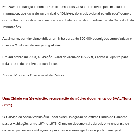
Em 2004 foi distinguido com o Prémio Fernandes Costa, promovido pelo Instituto de
Informática, que considerou o trabalho “DigitArq: do arquivo digital ao utilizador” como o
que melhor respondia à «inovação e contributo para o desenvolvimento da Sociedade da
Informação».
Atualmente, permite disponibilizar em linha cerca de 300.000 descrições arquivísticas e
mais de 2 milhões de imagens gratuitas.
Em dezembro de 2008, a Direção-Geral de Arquivos (DGARQ) adota o DigitArq para
toda a rede de arquivos dependentes.
Apoios: Programa Operacional da Cultura
Uma Cidade em (r)evolução: recuperação do núcleo documental do SAAL/Norte
(2001)
O Serviço de Apoio Ambulatório Local existiu integrado no extinto Fundo de Fomento
para a Habitação, entre 1974 e 1976. O núcleo documental sobrevivente encontra-se
disperso por várias instituições e pessoas e a investigadores e público em geral.