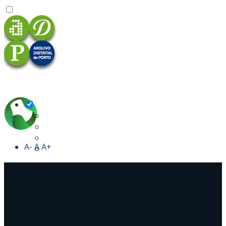
A-
A
A+