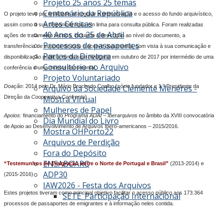
Projeto 25 anos 25 temas
Centenário da República
O projeto teve por finalidade assegurar a preservação e o acesso do fundo arquivístico,
Artes Cénicas
assim como a sua disponibilização em linha para consulta pública. Foram realizadas
40 Anos do 25 de Abril
ações de tratamento técnico, incluindo a descrição ao nível do documento, a
Processos de passaportes
transferência de suporte de todo o acervo documental, com vista à sua comunicação e
Partes da Diretora
disponibilização pública, tendo sido divulgado em outubro de 2017 por intermédio de uma
Consultório no Arquivo
conferência e uma mostra documental.
Projeto Voluntariado
Doação
: 2014 pelo Dr. Mário Brochado Coelho (sócio fundador e 1.º Presidente da
Arquivo da Sociedade Clemente Menéres -
Direção da
Cooperativa Confronto
).
Mostra Virtual
Mulheres de Papel
Apoios:
financiamento do
Programa
ADAI – Iberarquivos
no âmbito da XVIII convocatória
Dia Mundial do Livro
de Apoio ao Desenvolvimento de Arquivos Ibero-americanos – 2015/2016.
Mostra OHPorto22
Arquivos de Perdição
Fora do Depósito
ENSABOARQ
“Testemunhos de Emigração entre o Norte de Portugal e Brasil”
(2013-2014) e
ADP30
(2015-2016)
IAW2026 - Festa dos Arquivos
Estes projetos tiveram como principal objetivo facilitar o acesso público aos 173.364
SETE_Participação Internacional
processos de passaportes de emigrantes e à informação neles contida.