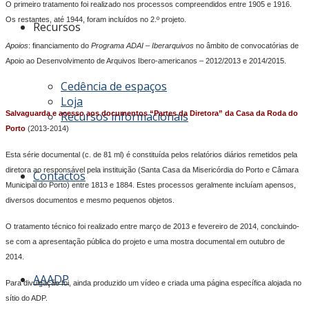
O primeiro tratamento foi realizado nos processos compreendidos entre 1905 e 1916.
Os restantes, até 1944, foram incluídos no 2.º projeto.
Recursos
Apoios
: financiamento do
Programa
ADAI – Iberarquivos
no âmbito de convocatórias de
Apoio ao Desenvolvimento de Arquivos Ibero-americanos – 2012/2013 e 2014/2015.
Cedência de espaços
Loja
Salvaguarda e acesso aos documentos “Partes da Diretora” da Casa da Roda do
Recursos informacionais
Porto
(2013-2014)
Esta série documental (c. de 81 ml) é constituída pelos relatórios diários remetidos pela
diretora ao responsável pela instituição (Santa Casa da Misericórdia do Porto e Câmara
Contactos
Municipal do Porto) entre 1813 e 1884. Estes processos geralmente incluíam apensos,
diversos documentos e mesmo pequenos objetos.
O tratamento técnico foi realizado entre março de 2013 e fevereiro de 2014, concluindo-
se com a apresentação pública do projeto e uma mostra documental em outubro de
2014.
AAADP
Para divulgação foi, ainda produzido um vídeo e criada uma página específica alojada no
sítio do ADP.