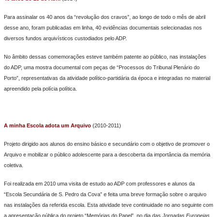
Para assinalar os 40 anos da “revolução dos cravos”, ao longo de todo o mês de abril
desse ano, foram publicadas em linha, 40 evidências documentais selecionadas nos
diversos fundos arquivísticos custodiados pelo ADP.
No âmbito dessas comemorações esteve também patente ao público, nas instalações
do ADP, uma mostra documental com peças de “Processos do Tribunal Plenário do
Porto”, representativas da atividade político-partidária da época e integradas no material
apreendido pela polícia política.
A minha Escola adota um Arquivo
(2010-2011)
Projeto dirigido aos alunos do ensino básico e secundário com o objetivo de promover o
Arquivo e mobilizar o público adolescente para a descoberta da importância da memória
coletiva.
Foi realizada em 2010 uma visita de estudo ao ADP com professores e alunos da
“Escola Secundária de S. Pedro da Cova” e feita uma breve formação sobre o arquivo
nas instalações da referida escola. Esta atividade teve continuidade no ano seguinte com
a apresentação pública do projeto “Memórias do Papel”, no dia das
Jornadas Europeias