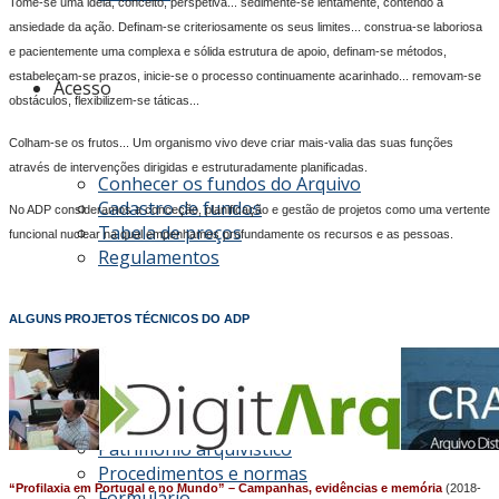
Tome-se uma ideia, conceito, perspetiva... sedimente-se lentamente, contendo a
ansiedade da ação. Definam-se criteriosamente os seus limites... construa-se laboriosa
e pacientemente uma complexa e sólida estrutura de apoio, definam-se métodos,
estabeleçam-se prazos, inicie-se o processo continuamente acarinhado... removam-se
Acesso
obstáculos, flexibilizem-se táticas...
Colham-se os frutos... Um organismo vivo deve criar mais-valia das suas funções
através de intervenções dirigidas e estruturadamente planificadas.
Conhecer os fundos do Arquivo
Cadastro de fundos
No ADP consideramos a conceção, planificação e gestão de projetos como uma vertente
Tabela de preços
funcional nuclear na qual empenhamos profundamente os recursos e as pessoas.
Regulamentos
ALGUNS PROJETOS TÉCNICOS DO ADP
Aquisições
Património arquivístico
Procedimentos e normas
“Profilaxia em Portugal e no Mundo” – Campanhas, evidências e memória
(2018-
Formulário