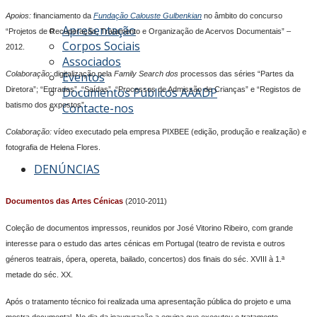
Apoios:
financiamento da
Fundação Calouste Gulbenkian
no âmbito do concurso
Apresentação
“Projetos de Recuperação, Tratamento e Organização de Acervos Documentais” –
Corpos Sociais
2012.
Associados
Colaboração:
digitalização pela
Family Search dos
processos das séries “Partes da
Eventos
Diretora”; “Entradas”, “Saídas”, “Processos de Admissão de Crianças” e “Registos de
Documentos Públicos AAADP
batismo dos expostos”.
Contacte-nos
Colaboração:
vídeo executado pela empresa PIXBEE (edição, produção e realização) e
fotografia de Helena Flores.
DENÚNCIAS
Documentos das Artes Cénicas
(2010-2011)
Coleção de documentos impressos, reunidos por José Vitorino Ribeiro, com grande
interesse para o estudo das artes cénicas em Portugal (teatro de revista e outros
géneros teatrais, ópera, opereta, bailado, concertos) dos finais do séc. XVIII à 1.ª
metade do séc. XX.
Após o tratamento técnico foi realizada uma apresentação pública do projeto e uma
mostra documental. No dia da inauguração a equipa que executou o tratamento