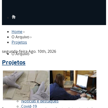
Home
›
O Arquivo
›
Projetos
segunda-feira Ago. 10th, 2026
O Arquivo
Projetos
História
Atribuições e visão
Grupos de Arquivos
Projetos
Atos / instrumentos de gestão
Notícias e destaques
Covid-19