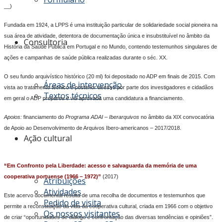
__)
Fundada em 1924, a LPPS é uma instituição particular de solidariedade social pioneira na
sua área de atividade, detentora de documentação única e insubstituível no âmbito da
Consultoria
História da Saúde Pública em Portugal e no Mundo, contendo testemunhos singulares de
ações e campanhas de saúde pública realizadas durante o séc. XX.
O seu fundo arquivístico histórico (20 ml) foi depositado no ADP em finais de 2015. Com
Áreas de intervenção
vista ao tratamento técnico e posterior acesso por parte dos investigadores e cidadãos
Textos técnicos
em geral o ADP preparou e viu aprovada uma candidatura a financiamento.
Apoios:
financiamento do
Programa
ADAI – Iberarquivos
no âmbito da XIX convocatória
de Apoio ao Desenvolvimento de Arquivos Ibero-americanos – 2017/2018.
Ação cultural
“Em Confronto pela Liberdade: acesso e salvaguarda da memória de uma
cooperativa portuense (1966 – 1972)”
(2017)
Atribuições
Atividades
Este acervo documental resulta de uma recolha de documentos e testemunhos que
Pedido de visita
permite a reconstituição da vida da cooperativa cultural, criada em 1966 com o objetivo
Os nossos visitantes
de criar “oportunidades de diálogo e confrontação das diversas tendências e opiniões”.