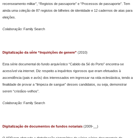
recenseamento militar”, “Registos de passaporte” e “Processos de passaporte”. Tem
ainda uma coleção de 87 registos de bilhetes de identidade e 12 cadernos de atas para
eleições.
Colaboração:
Family Search
Digitalização da série “Inquirições de genere”
(2010)
Esta série documental do fundo arquivístico “Cabido da Sé do Porto” encontra-se
acessível via internet. Diz respeito a inquéritos rigorosos que eram efetuados à
ascendência (pais e avós) dos interessados em ingressar na vida eclesiástica, tendo a
finalidade de provar a “limpeza de sangue” desses candidatos, ou seja, demonstrar
serem “cristãos-velhos”.
Colaboração:
Family Search
Digitalização de documentos de fundos notariais
(2009-__)
O ADP tem efetuado a digitalização sistemática de várias séries documentais de