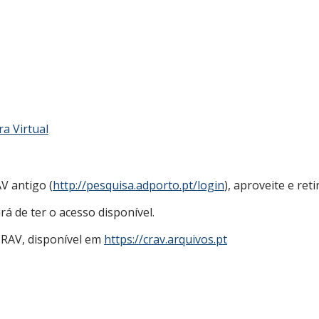
a Virtual
V antigo (
http://pesquisa.adporto.pt/login
), aproveite e re
rá de ter o acesso disponível.
CRAV, disponível em
https://crav.arquivos.pt