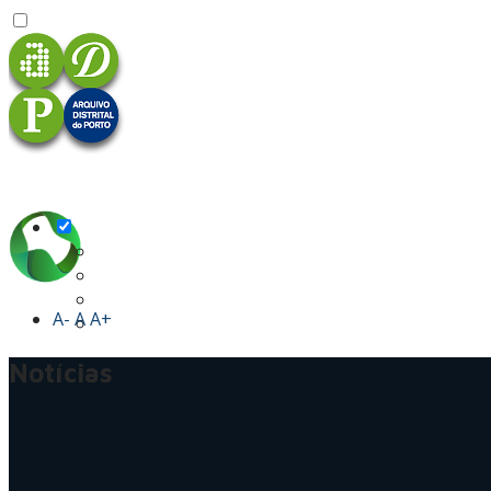
A-
A
A+
Notícias