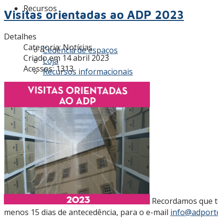
Recursos
Visitas orientadas ao ADP 2023
Detalhes
Categoria:
Notícias
Cedência de espaços
Criado em 14 abril 2023
Loja
Acessos: 1313
Recursos informacionais
Contactos
AAADP
Recordamos que tod
menos 15 dias de antecedência, para o e-mail
info@adporto