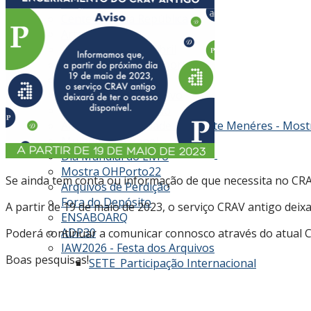
Projeto 25 anos 25 temas
Centenário da República
Artes Cénicas
40 Anos do 25 de Abril
Processos de passaportes
Partes da Diretora
Consultório no Arquivo
Projeto Voluntariado
Arquivo da Sociedade Clemente Menéres - Mostr
Mulheres de Papel
Dia Mundial do Livro
Mostra OHPorto22
Se ainda tem conta ou informação de que necessita no CRA
Arquivos de Perdição
Fora do Depósito
A partir de 19 de maio de 2023, o serviço CRAV antigo deixa
ENSABOARQ
ADP30
Poderá continuar a comunicar connosco através do atual 
IAW2026 - Festa dos Arquivos
Boas pesquisas!
SETE_Participação Internacional