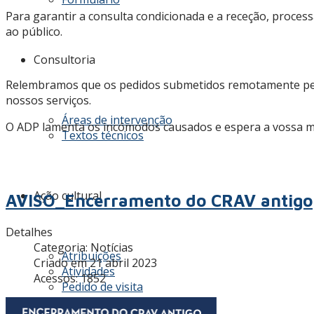
Para garantir a consulta condicionada e a receção, proce
ao público.
Consultoria
Relembramos que os pedidos submetidos remotamente pela
nossos serviços.
Áreas de intervenção
O ADP lamenta os incómodos causados e espera a vossa 
Textos técnicos
Ação cultural
AVISO_Encerramento do CRAV antigo
Detalhes
Categoria:
Notícias
Atribuições
Criado em 21 abril 2023
Atividades
Acessos: 1852
Pedido de visita
Os nossos visitantes