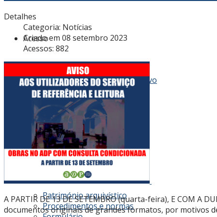
Detalhes
Categoria:
Notícias
Criado em 08 setembro 2023
Acesso
Acessos: 882
Conhecer os fundos do Arquivo
Cadastro de fundos
Tabela de preços
Regulamentos
Aquisições
Património arquivístico
A PARTIR DE 13 DE SETEMBRO (quarta-feira), E COM A DURA
Procedimentos e normas
documentos originais de grandes formatos, por motivos de
Formulário