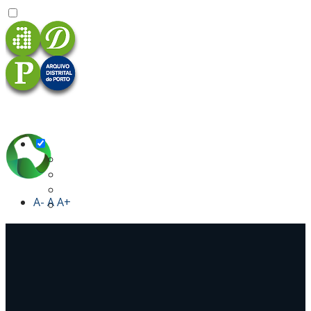
A-
A
A+