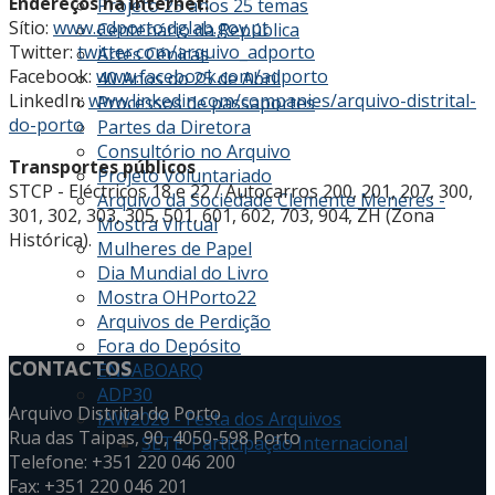
Endereços na Internet:
Projeto 25 anos 25 temas
Sítio:
www.adporto.dglab.gov.pt
Centenário da República
Twitter:
twitter.com/arquivo_adporto
Artes Cénicas
Facebook:
www.facebook.com/adporto
40 Anos do 25 de Abril
LinkedIn:
www.linkedin.com/companies/arquivo-distrital-
Processos de passaportes
do-porto
Partes da Diretora
Consultório no Arquivo
Transportes públicos
Projeto Voluntariado
STCP - Eléctricos 18 e 22 / Autocarros 200, 201, 207, 300,
Arquivo da Sociedade Clemente Menéres -
301, 302, 303, 305, 501, 601, 602, 703, 904, ZH (Zona
Mostra Virtual
Histórica).
Mulheres de Papel
Dia Mundial do Livro
Mostra OHPorto22
Arquivos de Perdição
Fora do Depósito
CONTACTOS
ENSABOARQ
ADP30
Arquivo Distrital do Porto
IAW2026 - Festa dos Arquivos
Rua das Taipas, 90, 4050-598 Porto
SETE_Participação Internacional
Telefone: +351 220 046 200
Fax: +351 220 046 201