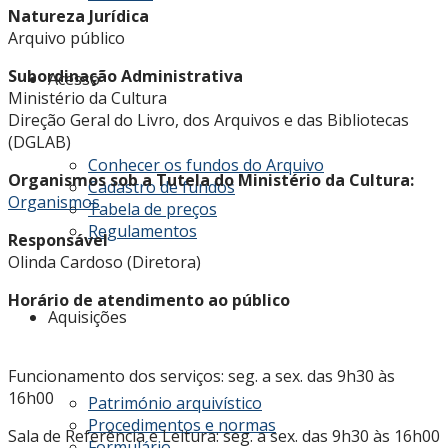
Natureza Jurídica
Arquivo público
Subordinação Administrativa
Acesso
Ministério da Cultura
Direção Geral do Livro, dos Arquivos e das Bibliotecas
(DGLAB)
Conhecer os fundos do Arquivo
Organismos sob a Tutela do Ministério da Cultura:
Cadastro de fundos
Organismos
Tabela de preços
Regulamentos
Responsável
Olinda Cardoso (Diretora)
Horário de atendimento ao público
Aquisições
Funcionamento dos serviços: seg. a sex. das 9h30 às
16h00
Património arquivístico
Procedimentos e normas
Sala de Referência e Leitura: seg. a sex. das 9h30 às 16h00
Formulário