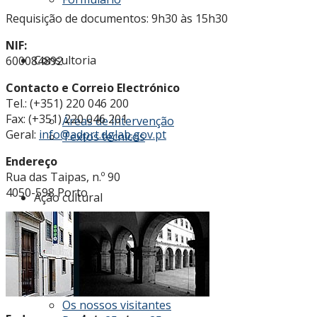
Requisição de documentos: 9h30 às 15h30
NIF:
Consultoria
600084892
Contacto e Correio Electrónico
Tel.: (+351) 220 046 200
Fax: (+351) 220 046 201
Áreas de intervenção
Geral:
info@adprt.dglab.gov.pt
Textos técnicos
Endereço
Rua das Taipas, n.º 90
4050-598 Porto
Ação cultural
Atribuições
Atividades
Pedido de visita
Os nossos visitantes