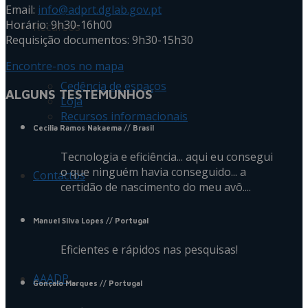
Email:
info@adprt.dglab.gov.pt
Horário: 9h30-16h00
Recursos
Requisição documentos: 9h30-15h30
Encontre-nos no mapa
Cedência de espaços
ALGUNS TESTEMUNHOS
Loja
Recursos informacionais
Cecilia Ramos Nakaema
// Brasil
Tecnologia e eficiência... aqui eu consegui
o que ninguém havia conseguido... a
Contactos
certidão de nascimento do meu avô....
Manuel Silva Lopes
// Portugal
Eficientes e rápidos nas pesquisas!
AAADP
Gonçalo Marques
// Portugal