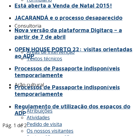
Está aberta a Venda de Natal 2015!
JACARANDÁ e o processo desaparecido
Consultoria
Nova versão da plataforma Digitarq – a
partir de 7 de abril
OPEN HOUSE PORTO 22: visitas orientadas
Áreas de intervenção
ao ADP
Textos técnicos
Processos de Passaporte indisponíveis
temporariamente
Ação cultural
Processos de Passaporte indisponíveis
temporariamente
Regulamento de utilização dos espaços do
Atribuições
ADP
Atividades
Pedido de visita
Pág. 1 de 2
Os nossos visitantes