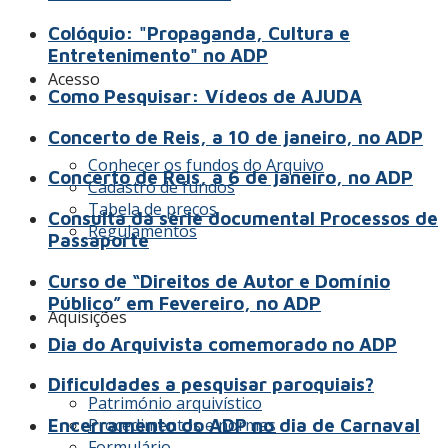
Colóquio: "Propaganda, Cultura e
Entretenimento" no ADP
Acesso
Como Pesquisar: Vídeos de AJUDA
Concerto de Reis, a 10 de janeiro, no ADP
Conhecer os fundos do Arquivo
Concerto de Reis, a 6 de janeiro, no ADP
Cadastro de fundos
Tabela de preços
Consulta da série documental Processos de
Regulamentos
Passaporte
Curso de “Direitos de Autor e Domínio
Público” em Fevereiro, no ADP
Aquisições
Dia do Arquivista comemorado no ADP
Dificuldades a pesquisar paroquiais?
Património arquivístico
Procedimentos e normas
Encerramento do ADP no dia de Carnaval
Formulário