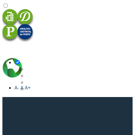
A-
A
A+