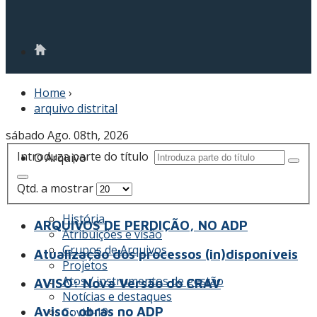
Home
›
arquivo distrital
sábado Ago. 08th, 2026
Introduza parte do título
O Arquivo
Qtd. a mostrar
História
ARQUIVOS DE PERDIÇÃO, NO ADP
Atribuições e visão
Grupos de Arquivos
Atualização dos processos (in)disponíveis
Projetos
Atos / instrumentos de gestão
AVISO: Nova Versão do CRAV
Notícias e destaques
Aviso: obras no ADP
Covid-19