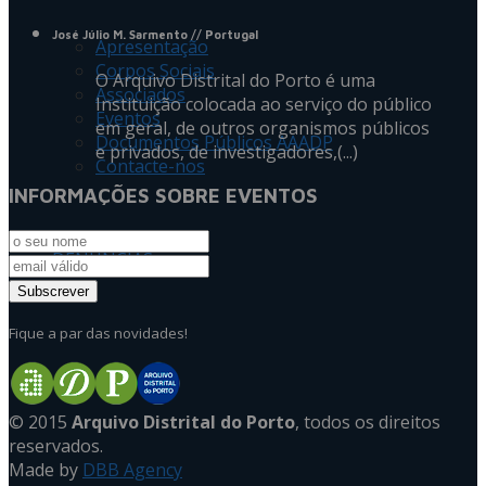
José Júlio M. Sarmento
// Portugal
Apresentação
Corpos Sociais
O Arquivo Distrital do Porto é uma
Associados
Instituição colocada ao serviço do público
Eventos
em geral, de outros organismos públicos
Documentos Públicos AAADP
e privados, de investigadores,(...)
Contacte-nos
INFORMAÇÕES SOBRE EVENTOS
DENÚNCIAS
Fique a par das novidades!
© 2015
Arquivo Distrital do Porto
, todos os direitos
reservados.
Made by
DBB Agency