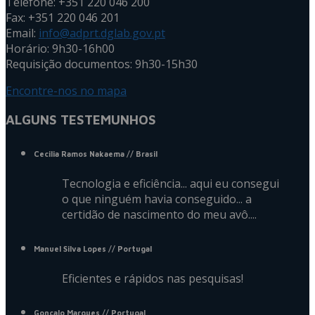
Telefone: +351 220 046 200
Fax: +351 220 046 201
Email:
info@adprt.dglab.gov.pt
Horário: 9h30-16h00
Requisição documentos: 9h30-15h30
Encontre-nos no mapa
ALGUNS TESTEMUNHOS
Cecilia Ramos Nakaema
// Brasil
Tecnologia e eficiência... aqui eu consegui
o que ninguém havia conseguido... a
certidão de nascimento do meu avô....
Manuel Silva Lopes
// Portugal
Eficientes e rápidos nas pesquisas!
Gonçalo Marques
// Portugal