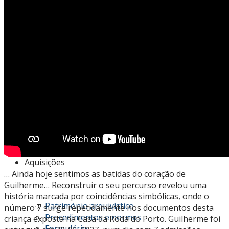
Acesso
Conhecer os fundos do Arquivo
Cadastro de fundos
Tabela de preços
Regulamentos
Aquisições
… Ainda hoje sentimos as batidas do coração de
Guilherme… Reconstruir o seu percurso revelou uma
história marcada por coincidências simbólicas, onde o
Património arquivístico
número 7 surge repetidamente nos documentos desta
Procedimentos e normas
criança exposta na Casa da Roda do Porto. Guilherme foi
Formulário