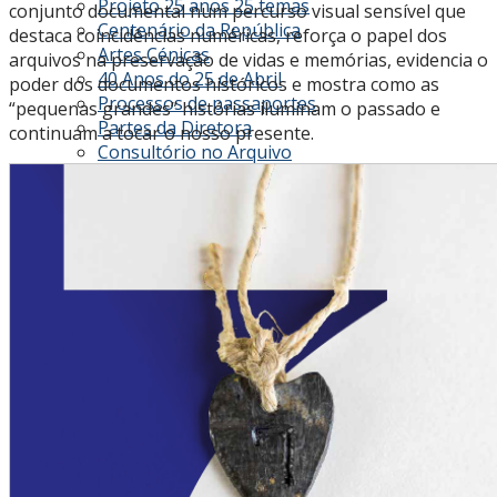
Projeto 25 anos 25 temas
conjunto documental num percurso visual sensível que
Centenário da República
destaca coincidências numéricas, reforça o papel dos
Artes Cénicas
arquivos na preservação de vidas e memórias, evidencia o
40 Anos do 25 de Abril
poder dos documentos históricos e mostra como as
Processos de passaportes
“pequenas grandes” histórias iluminam o passado e
Partes da Diretora
continuam a tocar o nosso presente.
Consultório no Arquivo
Projeto Voluntariado
Arquivo da Sociedade Clemente Menéres -
Mostra Virtual
Mulheres de Papel
Dia Mundial do Livro
Mostra OHPorto22
Arquivos de Perdição
Fora do Depósito
ENSABOARQ
ADP30
IAW2026 - Festa dos Arquivos
SETE_Participação Internacional