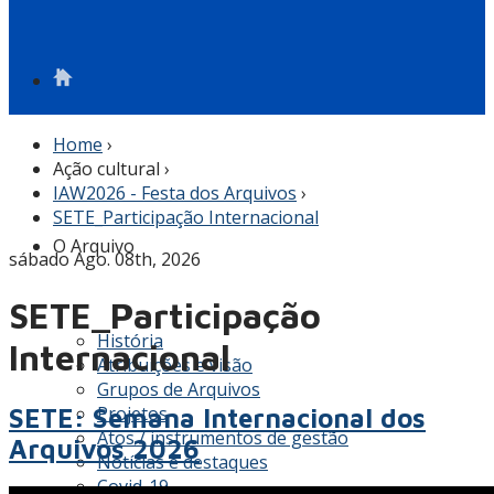
Home
›
Ação cultural
›
IAW2026 - Festa dos Arquivos
›
SETE_Participação Internacional
O Arquivo
sábado Ago. 08th, 2026
SETE_Participação
História
Internacional
Atribuições e visão
Grupos de Arquivos
Projetos
SETE: Semana Internacional dos
Atos / instrumentos de gestão
Arquivos 2026
Notícias e destaques
Covid-19