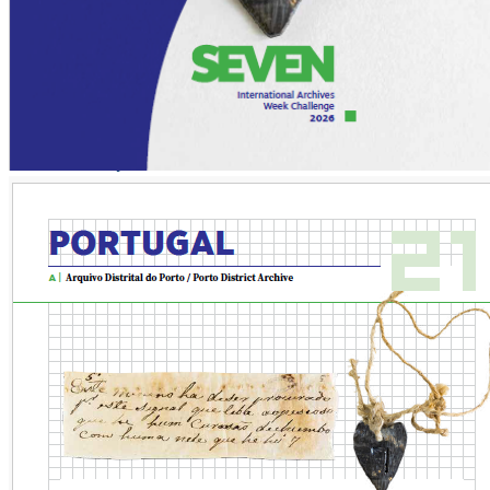
Recursos
Cedência de espaços
Loja
Recursos informacionais
Contactos
AAADP