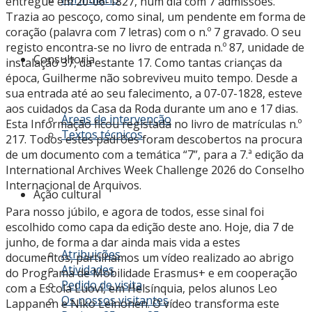
entregue em 20-06-1827, num dia com 7 admissões.
Trazia ao pescoço, como sinal, um pendente em forma de
coração (palavra com 7 letras) com o n.º 7 gravado. O seu
registo encontra-se no livro de entrada n.º 87, unidade de
Consultoria
instalação 37, da estante 17. Como tantas crianças da
época, Guilherme não sobreviveu muito tempo. Desde a
sua entrada até ao seu falecimento, a 07-07-1828, esteve
aos cuidados da Casa da Roda durante um ano e 17 dias.
Áreas de intervenção
Esta Informação ficou registada no livro de matrículas n.º
Textos técnicos
217. Todos estes padrões foram descobertos na procura
de um documento com a temática “7”, para a 7.ª edição da
International Archives Week Challenge 2026 do Conselho
Internacional de Arquivos.
Ação cultural
Para nosso júbilo, e agora de todos, esse sinal foi
escolhido como capa da edição deste ano. Hoje, dia 7 de
junho, de forma a dar ainda mais vida a estes
Atribuições
documentos, partilhamos um vídeo realizado ao abrigo
Atividades
do Programa de Mobilidade Erasmus+ e em cooperação
Pedido de visita
com a Escola Luovi, em Helsínquia, pelos alunos Leo
Os nossos visitantes
Lappanen e Niko Leinonen. O vídeo transforma este