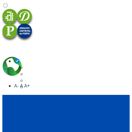
A-
A
A+