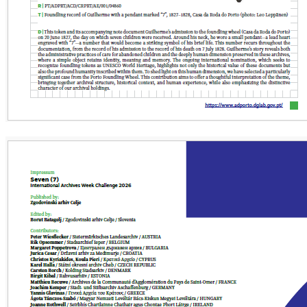
Apresentação
Corpos Sociais
Associados
Eventos
Documentos Públicos AAADP
Contacte-nos
DENÚNCIAS