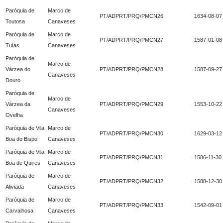
Paróquia de
Marco de
PT/ADPRT/PRQ/PMCN26
1634-08-07
Toutosa
Canaveses
Paróquia de
Marco de
PT/ADPRT/PRQ/PMCN27
1587-01-08
Tuías
Canaveses
Paróquia de
Marco de
Várzea do
PT/ADPRT/PRQ/PMCN28
1587-09-27
Canaveses
Douro
Paróquia de
Marco de
Várzea da
PT/ADPRT/PRQ/PMCN29
1553-10-22
Canaveses
Ovelha
Paróquia de Vila
Marco de
PT/ADPRT/PRQ/PMCN30
1629-03-12
Boa do Bispo
Canaveses
Paróquia de Vila
Marco de
PT/ADPRT/PRQ/PMCN31
1586-11-30
Boa de Quires
Canaveses
Paróquia de
Marco de
PT/ADPRT/PRQ/PMCN32
1588-12-30
Aliviada
Canaveses
Paróquia de
Marco de
PT/ADPRT/PRQ/PMCN33
1542-09-01
Carvalhosa
Canaveses