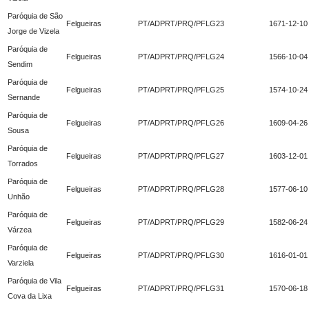
Paróquia de São
Felgueiras
PT/ADPRT/PRQ/PFLG23
1671-12-10
Jorge de Vizela
Paróquia de
Felgueiras
PT/ADPRT/PRQ/PFLG24
1566-10-04
Sendim
Paróquia de
Felgueiras
PT/ADPRT/PRQ/PFLG25
1574-10-24
Sernande
Paróquia de
Felgueiras
PT/ADPRT/PRQ/PFLG26
1609-04-26
Sousa
Paróquia de
Felgueiras
PT/ADPRT/PRQ/PFLG27
1603-12-01
Torrados
Paróquia de
Felgueiras
PT/ADPRT/PRQ/PFLG28
1577-06-10
Unhão
Paróquia de
Felgueiras
PT/ADPRT/PRQ/PFLG29
1582-06-24
Várzea
Paróquia de
Felgueiras
PT/ADPRT/PRQ/PFLG30
1616-01-01
Varziela
Paróquia de Vila
Felgueiras
PT/ADPRT/PRQ/PFLG31
1570-06-18
Cova da Lixa