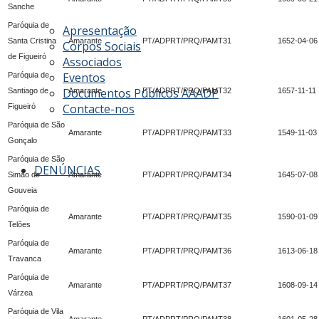
Sanche
Paróquia de
Apresentação
Santa Cristina
Amarante
PT/ADPRT/PRQ/PAMT31
1652-04-06
Corpos Sociais
de Figueiró
Associados
Eventos
Paróquia de
Documentos Públicos AAADP
Santiago de
Amarante
PT/ADPRT/PRQ/PAMT32
1657-11-11
Contacte-nos
Figueiró
Paróquia de São
Amarante
PT/ADPRT/PRQ/PAMT33
1549-11-03
Gonçalo
Paróquia de São
DENÚNCIAS
Simão de
Amarante
PT/ADPRT/PRQ/PAMT34
1645-07-08
Gouveia
Paróquia de
Amarante
PT/ADPRT/PRQ/PAMT35
1590-01-09
Telões
Paróquia de
Amarante
PT/ADPRT/PRQ/PAMT36
1613-06-18
Travanca
Paróquia de
Amarante
PT/ADPRT/PRQ/PAMT37
1608-09-14
Várzea
Paróquia de Vila
Amarante
PT/ADPRT/PRQ/PAMT38
1601-05-28