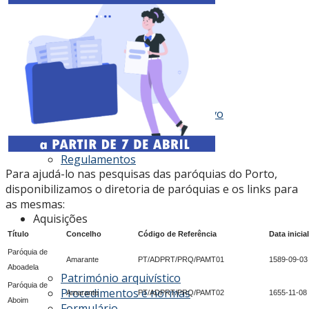
Acesso
Conhecer os fundos do Arquivo
Cadastro de fundos
Tabela de preços
Regulamentos
Para ajudá-lo nas pesquisas das paróquias do Porto,
disponibilizamos o diretoria de paróquias e os links para
as mesmas:
Aquisições
Título
Concelho
Código de Referência
Data inicial
Paróquia de
Amarante
PT/ADPRT/PRQ/PAMT01
1589-09-03
Aboadela
Património arquivístico
Paróquia de
Procedimentos e normas
Amarante
PT/ADPRT/PRQ/PAMT02
1655-11-08
Aboim
Formulário