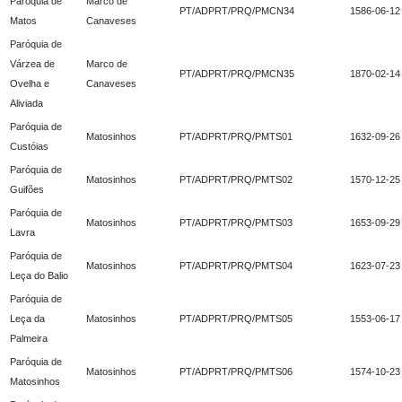
Paróquia de
Marco de
PT/ADPRT/PRQ/PMCN34
1586-06-12
Matos
Canaveses
Paróquia de
Várzea de
Marco de
PT/ADPRT/PRQ/PMCN35
1870-02-14
Ovelha e
Canaveses
Aliviada
Paróquia de
Matosinhos
PT/ADPRT/PRQ/PMTS01
1632-09-26
Custóias
Paróquia de
Matosinhos
PT/ADPRT/PRQ/PMTS02
1570-12-25
Guifões
Paróquia de
Matosinhos
PT/ADPRT/PRQ/PMTS03
1653-09-29
Lavra
Paróquia de
Matosinhos
PT/ADPRT/PRQ/PMTS04
1623-07-23
Leça do Balio
Paróquia de
Leça da
Matosinhos
PT/ADPRT/PRQ/PMTS05
1553-06-17
Palmeira
Paróquia de
Matosinhos
PT/ADPRT/PRQ/PMTS06
1574-10-23
Matosinhos