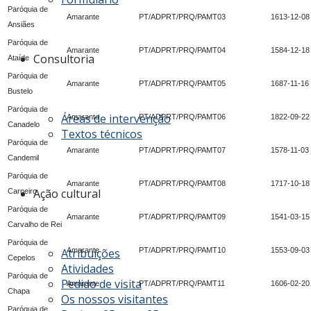
Paróquia de
Amarante
PT/ADPRT/PRQ/PAMT03
1613-12-08
Ansiães
Paróquia de
Amarante
PT/ADPRT/PRQ/PAMT04
1584-12-18
Consultoria
Ataíde
Paróquia de
Amarante
PT/ADPRT/PRQ/PAMT05
1687-11-16
Bustelo
Paróquia de
Áreas de intervenção
Amarante
PT/ADPRT/PRQ/PAMT06
1822-09-22
Canadelo
Textos técnicos
Paróquia de
Amarante
PT/ADPRT/PRQ/PAMT07
1578-11-03
Candemil
Paróquia de
Amarante
PT/ADPRT/PRQ/PAMT08
1717-10-18
Ação cultural
Carneiro
Paróquia de
Amarante
PT/ADPRT/PRQ/PAMT09
1541-03-15
Carvalho de Rei
Paróquia de
Amarante
PT/ADPRT/PRQ/PAMT10
1553-09-03
Atribuições
Cepelos
Atividades
Paróquia de
Pedido de visita
Amarante
PT/ADPRT/PRQ/PAMT11
1606-02-20
Chapa
Os nossos visitantes
Paróquia de