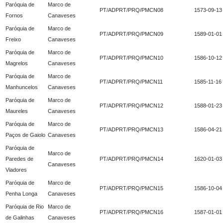
Paróquia de
Marco de
PT/ADPRT/PRQ/PMCN08
1573-09-13
Fornos
Canaveses
Paróquia de
Marco de
PT/ADPRT/PRQ/PMCN09
1589-01-01
Freixo
Canaveses
Paróquia de
Marco de
PT/ADPRT/PRQ/PMCN10
1586-10-12
Magrelos
Canaveses
Paróquia de
Marco de
PT/ADPRT/PRQ/PMCN11
1585-11-16
Manhuncelos
Canaveses
Paróquia de
Marco de
PT/ADPRT/PRQ/PMCN12
1588-01-23
Maureles
Canaveses
Paróquia de
Marco de
PT/ADPRT/PRQ/PMCN13
1586-04-21
Paços de Gaiolo
Canaveses
Paróquia de
Marco de
Paredes de
PT/ADPRT/PRQ/PMCN14
1620-01-03
Canaveses
Viadores
Paróquia de
Marco de
PT/ADPRT/PRQ/PMCN15
1586-10-04
Penha Longa
Canaveses
Paróquia de Rio
Marco de
PT/ADPRT/PRQ/PMCN16
1587-01-01
de Galinhas
Canaveses