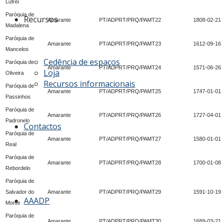
Lufrei
Paróquia de
Recursos
Amarante
PT/ADPRT/PRQ/PAMT22
1808-02-21
Madalena
Paróquia de
Amarante
PT/ADPRT/PRQ/PAMT23
1612-09-16
Mancelos
Cedência de espaços
Paróquia de
Amarante
PT/ADPRT/PRQ/PAMT24
1571-06-26
Loja
Oliveira
Recursos informacionais
Paróquia de
Amarante
PT/ADPRT/PRQ/PAMT25
1747-01-01
Passinhos
Paróquia de
Amarante
PT/ADPRT/PRQ/PAMT26
1727-04-01
Padronelo
Contactos
Paróquia de
Amarante
PT/ADPRT/PRQ/PAMT27
1580-01-01
Real
Paróquia de
Amarante
PT/ADPRT/PRQ/PAMT28
1700-01-08
Rebordelo
Paróquia de
Salvador do
Amarante
PT/ADPRT/PRQ/PAMT29
1591-10-19
AAADP
Monte
Paróquia de
Amarante
PT/ADPRT/PRQ/PAMT30
1689-03-21