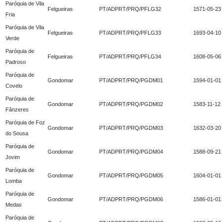
Paróquia de Vila
Felgueiras
PT/ADPRT/PRQ/PFLG32
1571-05-23
Fria
Paróquia de Vila
Felgueiras
PT/ADPRT/PRQ/PFLG33
1693-04-10
Verde
Paróquia de
Felgueiras
PT/ADPRT/PRQ/PFLG34
1608-05-06
Padroso
Paróquia de
Gondomar
PT/ADPRT/PRQ/PGDM01
1594-01-01
Covelo
Paróquia de
Gondomar
PT/ADPRT/PRQ/PGDM02
1583-11-12
Fânzeres
Paróquia de Foz
Gondomar
PT/ADPRT/PRQ/PGDM03
1632-03-20
do Sousa
Paróquia de
Gondomar
PT/ADPRT/PRQ/PGDM04
1588-09-21
Jovim
Paróquia de
Gondomar
PT/ADPRT/PRQ/PGDM05
1604-01-01
Lomba
Paróquia de
Gondomar
PT/ADPRT/PRQ/PGDM06
1586-01-01
Medas
Paróquia de