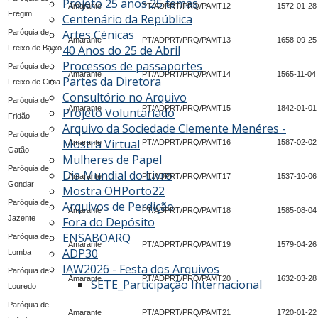
Projeto 25 anos 25 temas
Amarante
PT/ADPRT/PRQ/PAMT12
1572-01-28
Fregim
Centenário da República
Artes Cénicas
Paróquia de
Amarante
PT/ADPRT/PRQ/PAMT13
1658-09-25
40 Anos do 25 de Abril
Freixo de Baixo
Processos de passaportes
Paróquia de
Amarante
PT/ADPRT/PRQ/PAMT14
1565-11-04
Partes da Diretora
Freixo de Cima
Consultório no Arquivo
Paróquia de
Amarante
PT/ADPRT/PRQ/PAMT15
1842-01-01
Projeto Voluntariado
Fridão
Arquivo da Sociedade Clemente Menéres -
Paróquia de
Mostra Virtual
Amarante
PT/ADPRT/PRQ/PAMT16
1587-02-02
Gatão
Mulheres de Papel
Paróquia de
Dia Mundial do Livro
Amarante
PT/ADPRT/PRQ/PAMT17
1537-10-06
Gondar
Mostra OHPorto22
Paróquia de
Arquivos de Perdição
Amarante
PT/ADPRT/PRQ/PAMT18
1585-08-04
Jazente
Fora do Depósito
ENSABOARQ
Paróquia de
Amarante
PT/ADPRT/PRQ/PAMT19
1579-04-26
ADP30
Lomba
IAW2026 - Festa dos Arquivos
Paróquia de
Amarante
PT/ADPRT/PRQ/PAMT20
1632-03-28
SETE_Participação Internacional
Louredo
Paróquia de
Amarante
PT/ADPRT/PRQ/PAMT21
1720-01-22