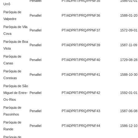
Penafiel
PT/ADPRT/PRQ/PPNF35
1586-01-01
Urrô
Paróquia de
Penafiel
PT/ADPRT/PRQ/PPNF36
1588-01-20
Valpedre
Paróquia de Vila
Penafiel
PT/ADPRT/PRQ/PPNF37
1572-09-01
Cova
Paróquia de Boa
Penafiel
PT/ADPRT/PRQ/PPNF39
1587-11-09
Vista
Paróquia de
Penafiel
PT/ADPRT/PRQ/PPNF40
1729-08-28
Canas
Paróquia de
Penafiel
PT/ADPRT/PRQ/PPNF41
1588-10-30
Coreixas
Paróquia de São
Miguel de Entre-
Penafiel
PT/ADPRT/PRQ/PPNF42
1592-01-01
Os-Rios
Paróquia de
Penafiel
PT/ADPRT/PRQ/PPNF43
1587-06-08
Passinhos
Paróquia de
Penafiel
PT/ADPRT/PRQ/PPNF44
1586-12-10
Rande
Paróquia de