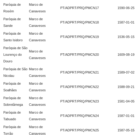
Paróquia de
Marco de
PT/ADPRT/PRQ/PMCN17
1590-06-25
Rosém
Canaveses
Paróquia de
Marco de
PT/ADPRT/PRQ/PMCN18
1587-01-01
Sande
Canaveses
Paróquia de
Marco de
PT/ADPRT/PRQ/PMCN19
1536-05-15
Santo Isidoro
Canaveses
Paróquia de São
Marco de
Lourenço do
PT/ADPRT/PRQ/PMCN20
1609-08-19
Canaveses
Douro
Paróquia de São
Marco de
PT/ADPRT/PRQ/PMCN21
1589-07-02
Nicolau
Canaveses
Paróquia de
Marco de
PT/ADPRT/PRQ/PMCN22
1588-09-21
Soalhães
Canaveses
Paróquia de
Marco de
PT/ADPRT/PRQ/PMCN23
1581-04-05
Sobretâmega
Canaveses
Paróquia de
Marco de
PT/ADPRT/PRQ/PMCN24
1587-01-01
Tabuado
Canaveses
Paróquia de
Marco de
PT/ADPRT/PRQ/PMCN25
1587-05-15
Torrão
Canaveses