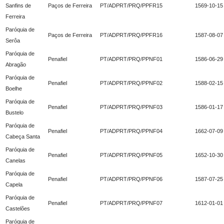
Sanfins de
Paços de Ferreira
PT/ADPRT/PRQ/PPFR15
1569-10-15
Ferreira
Paróquia de
Paços de Ferreira
PT/ADPRT/PRQ/PPFR16
1587-08-07
Serôa
Paróquia de
Penafiel
PT/ADPRT/PRQ/PPNF01
1586-06-29
Abragão
Paróquia de
Penafiel
PT/ADPRT/PRQ/PPNF02
1588-02-15
Boelhe
Paróquia de
Penafiel
PT/ADPRT/PRQ/PPNF03
1586-01-17
Bustelo
Paróquia de
Penafiel
PT/ADPRT/PRQ/PPNF04
1662-07-09
Cabeça Santa
Paróquia de
Penafiel
PT/ADPRT/PRQ/PPNF05
1652-10-30
Canelas
Paróquia de
Penafiel
PT/ADPRT/PRQ/PPNF06
1587-07-25
Capela
Paróquia de
Penafiel
PT/ADPRT/PRQ/PPNF07
1612-01-01
Castelões
Paróquia de