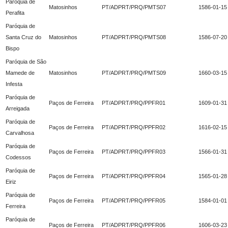
Paróquia de
Matosinhos
PT/ADPRT/PRQ/PMTS07
1586-01-15
Perafita
Paróquia de
Santa Cruz do
Matosinhos
PT/ADPRT/PRQ/PMTS08
1586-07-20
Bispo
Paróquia de São
Mamede de
Matosinhos
PT/ADPRT/PRQ/PMTS09
1660-03-15
Infesta
Paróquia de
Paços de Ferreira
PT/ADPRT/PRQ/PPFR01
1609-01-31
Arreigada
Paróquia de
Paços de Ferreira
PT/ADPRT/PRQ/PPFR02
1616-02-15
Carvalhosa
Paróquia de
Paços de Ferreira
PT/ADPRT/PRQ/PPFR03
1566-01-31
Codessos
Paróquia de
Paços de Ferreira
PT/ADPRT/PRQ/PPFR04
1565-01-28
Eiriz
Paróquia de
Paços de Ferreira
PT/ADPRT/PRQ/PPFR05
1584-01-01
Ferreira
Paróquia de
Paços de Ferreira
PT/ADPRT/PRQ/PPFR06
1606-03-23