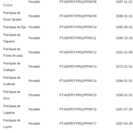
Penafiel
PT/ADPRT/PRQ/PPNF08
1587-11-22
Croca
Paróquia de
Penafiel
PT/ADPRT/PRQ/PPNF09
1588-01-01
Duas Igrejas
Paróquia de Eja
Penafiel
PT/ADPRT/PRQ/PPNF10
1585-06-01
Paróquia de
Penafiel
PT/ADPRT/PRQ/PPNF11
1586-10-16
Figueira
Paróquia de
Penafiel
PT/ADPRT/PRQ/PPNF12
1591-01-08
Fonte Arcada
Paróquia de
Penafiel
PT/ADPRT/PRQ/PPNF13
1572-01-01
Galegos
Paróquia de
Penafiel
PT/ADPRT/PRQ/PPNF14
1586-01-01
Guilhufe
Paróquia de
Penafiel
PT/ADPRT/PRQ/PPNF15
1590-01-01
Irivo
Paróquia de
Penafiel
PT/ADPRT/PRQ/PPNF16
1587-07-20
Lagares
Paróquia de
Penafiel
PT/ADPRT/PRQ/PPNF17
1587-04-30
Luzim