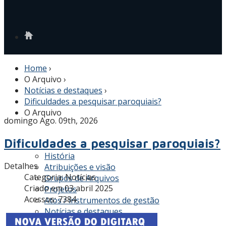
Home
›
O Arquivo
›
Notícias e destaques
›
Dificuldades a pesquisar paroquiais?
O Arquivo
domingo Ago. 09th, 2026
Dificuldades a pesquisar paroquiais?
História
Detalhes
Atribuições e visão
Categoria:
Notícias
Grupos de Arquivos
Criado em 03 abril 2025
Projetos
Acessos: 7384
Atos / instrumentos de gestão
Notícias e destaques
Covid-19