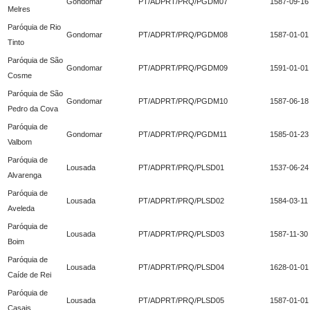
Gondomar
PT/ADPRT/PRQ/PGDM07
1587-09-16
Melres
Paróquia de Rio
Gondomar
PT/ADPRT/PRQ/PGDM08
1587-01-01
Tinto
Paróquia de São
Gondomar
PT/ADPRT/PRQ/PGDM09
1591-01-01
Cosme
Paróquia de São
Gondomar
PT/ADPRT/PRQ/PGDM10
1587-06-18
Pedro da Cova
Paróquia de
Gondomar
PT/ADPRT/PRQ/PGDM11
1585-01-23
Valbom
Paróquia de
Lousada
PT/ADPRT/PRQ/PLSD01
1537-06-24
Alvarenga
Paróquia de
Lousada
PT/ADPRT/PRQ/PLSD02
1584-03-11
Aveleda
Paróquia de
Lousada
PT/ADPRT/PRQ/PLSD03
1587-11-30
Boim
Paróquia de
Lousada
PT/ADPRT/PRQ/PLSD04
1628-01-01
Caíde de Rei
Paróquia de
Lousada
PT/ADPRT/PRQ/PLSD05
1587-01-01
Casais