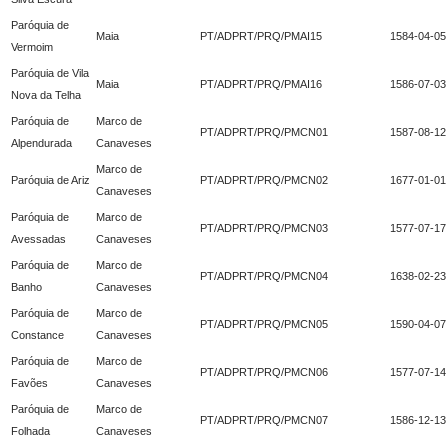
Paróquia de
Maia
PT/ADPRT/PRQ/PMAI15
1584-04-05
Vermoim
Paróquia de Vila
Maia
PT/ADPRT/PRQ/PMAI16
1586-07-03
Nova da Telha
Paróquia de
Marco de
PT/ADPRT/PRQ/PMCN01
1587-08-12
Alpendurada
Canaveses
Marco de
Paróquia de Ariz
PT/ADPRT/PRQ/PMCN02
1677-01-01
Canaveses
Paróquia de
Marco de
PT/ADPRT/PRQ/PMCN03
1577-07-17
Avessadas
Canaveses
Paróquia de
Marco de
PT/ADPRT/PRQ/PMCN04
1638-02-23
Banho
Canaveses
Paróquia de
Marco de
PT/ADPRT/PRQ/PMCN05
1590-04-07
Constance
Canaveses
Paróquia de
Marco de
PT/ADPRT/PRQ/PMCN06
1577-07-14
Favões
Canaveses
Paróquia de
Marco de
PT/ADPRT/PRQ/PMCN07
1586-12-13
Folhada
Canaveses