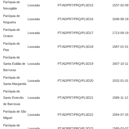
Paróquia de
Lousada
PT/ADPRT/PRQ/PLSD15
1537-02-09
Nevogilde
Paróquia de
Lousada
PT/ADPRT/PRQ/PLSD16
1648-08-18
Nogueira
Paróquia de
Lousada
PT/ADPRT/PRQ/PLSD17
1713-09-19
Ordem
Paróquia de
Lousada
PT/ADPRT/PRQ/PLSD18
1587-01-01
Pias
Paróquia de
Santa Eulália de
Lousada
PT/ADPRT/PRQ/PLSD19
1607-10-11
Barrosas
Paróquia de
Lousada
PT/ADPRT/PRQ/PLSD20
1532-01-01
Santa Margarida
Paróquia de
Santo Estevão
Lousada
PT/ADPRT/PRQ/PLSD21
1589-11-12
de Barrosas
Paróquia de São
Lousada
PT/ADPRT/PRQ/PLSD22
1594-07-25
Miguel
Paróquia de
Lousada
PT/ADPRT/PRQ/PLSD23
1580-03-07