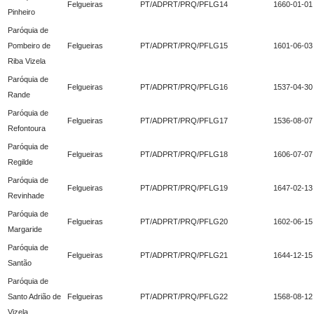
Felgueiras
PT/ADPRT/PRQ/PFLG14
1660-01-01
Pinheiro
Paróquia de
Pombeiro de
Felgueiras
PT/ADPRT/PRQ/PFLG15
1601-06-03
Riba Vizela
Paróquia de
Felgueiras
PT/ADPRT/PRQ/PFLG16
1537-04-30
Rande
Paróquia de
Felgueiras
PT/ADPRT/PRQ/PFLG17
1536-08-07
Refontoura
Paróquia de
Felgueiras
PT/ADPRT/PRQ/PFLG18
1606-07-07
Regilde
Paróquia de
Felgueiras
PT/ADPRT/PRQ/PFLG19
1647-02-13
Revinhade
Paróquia de
Felgueiras
PT/ADPRT/PRQ/PFLG20
1602-06-15
Margaride
Paróquia de
Felgueiras
PT/ADPRT/PRQ/PFLG21
1644-12-15
Santão
Paróquia de
Santo Adrião de
Felgueiras
PT/ADPRT/PRQ/PFLG22
1568-08-12
Vizela