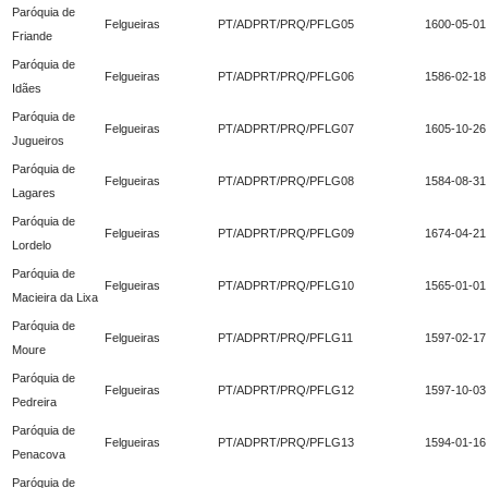
Paróquia de
Felgueiras
PT/ADPRT/PRQ/PFLG05
1600-05-01
Friande
Paróquia de
Felgueiras
PT/ADPRT/PRQ/PFLG06
1586-02-18
Idães
Paróquia de
Felgueiras
PT/ADPRT/PRQ/PFLG07
1605-10-26
Jugueiros
Paróquia de
Felgueiras
PT/ADPRT/PRQ/PFLG08
1584-08-31
Lagares
Paróquia de
Felgueiras
PT/ADPRT/PRQ/PFLG09
1674-04-21
Lordelo
Paróquia de
Felgueiras
PT/ADPRT/PRQ/PFLG10
1565-01-01
Macieira da Lixa
Paróquia de
Felgueiras
PT/ADPRT/PRQ/PFLG11
1597-02-17
Moure
Paróquia de
Felgueiras
PT/ADPRT/PRQ/PFLG12
1597-10-03
Pedreira
Paróquia de
Felgueiras
PT/ADPRT/PRQ/PFLG13
1594-01-16
Penacova
Paróquia de