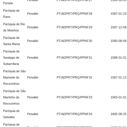
Portela
Paróquia de
Penafiel
PT/ADPRT/PRQ/PPNF28
1587-01-23
Rans
Paróquia de Rio
Penafiel
PT/ADPRT/PRQ/PPNF29
1587-12-08
de Moinhos
Paróquia de
Penafiel
PT/ADPRT/PRQ/PPNF30
1580-08-09
Santa Marta
Paróquia de
Santiago de
Penafiel
PT/ADPRT/PRQ/PPNF31
1588-01-01
Subarrifana
Paróquia de São
Mamede de
Penafiel
PT/ADPRT/PRQ/PPNF32
1587-01-12
Recezinhos
Paróquia de São
Martinho de
Penafiel
PT/ADPRT/PRQ/PPNF33
1583-01-01
Recezinhos
Paróquia de
Penafiel
PT/ADPRT/PRQ/PPNF34
1805-08-25
Sebolido
Paróquia de