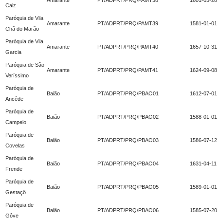
Caiz
Paróquia de Vila
Amarante
PT/ADPRT/PRQ/PAMT39
1581-01-01
Chã do Marão
Paróquia de Vila
Amarante
PT/ADPRT/PRQ/PAMT40
1657-10-31
Garcia
Paróquia de São
Amarante
PT/ADPRT/PRQ/PAMT41
1624-09-08
Veríssimo
Paróquia de
Baião
PT/ADPRT/PRQ/PBAO01
1612-07-01
Ancêde
Paróquia de
Baião
PT/ADPRT/PRQ/PBAO02
1588-01-01
Campelo
Paróquia de
Baião
PT/ADPRT/PRQ/PBAO03
1586-07-12
Covelas
Paróquia de
Baião
PT/ADPRT/PRQ/PBAO04
1631-04-11
Frende
Paróquia de
Baião
PT/ADPRT/PRQ/PBAO05
1589-01-01
Gestaçô
Paróquia de
Baião
PT/ADPRT/PRQ/PBAO06
1585-07-20
Gôve