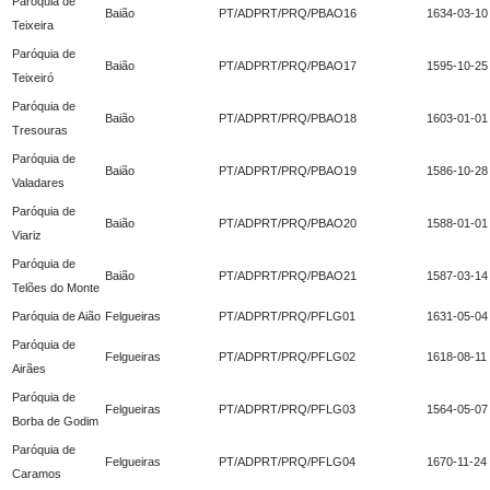
Paróquia de
Baião
PT/ADPRT/PRQ/PBAO16
1634-03-10
Teixeira
Paróquia de
Baião
PT/ADPRT/PRQ/PBAO17
1595-10-25
Teixeiró
Paróquia de
Baião
PT/ADPRT/PRQ/PBAO18
1603-01-01
Tresouras
Paróquia de
Baião
PT/ADPRT/PRQ/PBAO19
1586-10-28
Valadares
Paróquia de
Baião
PT/ADPRT/PRQ/PBAO20
1588-01-01
Viariz
Paróquia de
Baião
PT/ADPRT/PRQ/PBAO21
1587-03-14
Telões do Monte
Paróquia de Aião
Felgueiras
PT/ADPRT/PRQ/PFLG01
1631-05-04
Paróquia de
Felgueiras
PT/ADPRT/PRQ/PFLG02
1618-08-11
Airães
Paróquia de
Felgueiras
PT/ADPRT/PRQ/PFLG03
1564-05-07
Borba de Godim
Paróquia de
Felgueiras
PT/ADPRT/PRQ/PFLG04
1670-11-24
Caramos