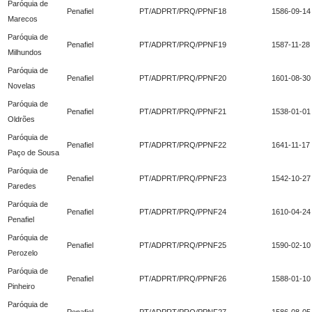
Paróquia de
Penafiel
PT/ADPRT/PRQ/PPNF18
1586-09-14
Marecos
Paróquia de
Penafiel
PT/ADPRT/PRQ/PPNF19
1587-11-28
Milhundos
Paróquia de
Penafiel
PT/ADPRT/PRQ/PPNF20
1601-08-30
Novelas
Paróquia de
Penafiel
PT/ADPRT/PRQ/PPNF21
1538-01-01
Oldrões
Paróquia de
Penafiel
PT/ADPRT/PRQ/PPNF22
1641-11-17
Paço de Sousa
Paróquia de
Penafiel
PT/ADPRT/PRQ/PPNF23
1542-10-27
Paredes
Paróquia de
Penafiel
PT/ADPRT/PRQ/PPNF24
1610-04-24
Penafiel
Paróquia de
Penafiel
PT/ADPRT/PRQ/PPNF25
1590-02-10
Perozelo
Paróquia de
Penafiel
PT/ADPRT/PRQ/PPNF26
1588-01-10
Pinheiro
Paróquia de
Penafiel
PT/ADPRT/PRQ/PPNF27
1586-08-05