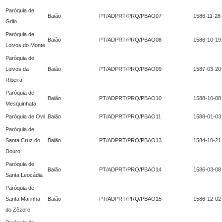
Paróquia de
Baião
PT/ADPRT/PRQ/PBAO07
1586-11-28
Grilo
Paróquia de
Baião
PT/ADPRT/PRQ/PBAO08
1586-10-19
Loivos do Monte
Paróquia de
Loivos da
Baião
PT/ADPRT/PRQ/PBAO09
1587-03-20
Ribeira
Paróquia de
Baião
PT/ADPRT/PRQ/PBAO10
1588-10-08
Mesquinhata
Paróquia de Ovil
Baião
PT/ADPRT/PRQ/PBAO11
1588-01-03
Paróquia de
Santa Cruz do
Baião
PT/ADPRT/PRQ/PBAO13
1584-10-21
Douro
Paróquia de
Baião
PT/ADPRT/PRQ/PBAO14
1586-03-08
Santa Leocádia
Paróquia de
Santa Marinha
Baião
PT/ADPRT/PRQ/PBAO15
1586-12-02
do Zêzere