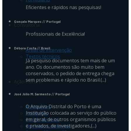
Eficientes e rápidos nas pesquisas!
Gonçalo Marques
// Portugal
Consultoria
Profissionais de Excelência!
Débora Costa
// Brasil
Áreas de intervenção
Textos técnicos
Já pesquiso documentos tem mais de um
ano. Os documentos são muito bem
conservados, o pedido de entrega chega
sem problemas e rápido no Brasil.(...)
Ação cultural
José Júlio M. Sarmento
// Portugal
O Arquivo Distrital do Porto é uma
Atribuições
Instituição colocada ao serviço do público
Atividades
em geral, de outros organismos públicos
Pedido de visita
e privados, de investigadores,(...)
Os nossos visitantes