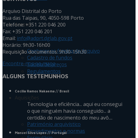
Arquivo Distrital do Porto
Rua das Taipas, 90, 4050-598 Porto
Acesso
Telefone: +351 220 046 200
Fax: +351 220 046 201
Email:
info@adprt.dglab.gov.pt
Horário: 9h30-16h00
Conhecer os fundos do Arquivo
Requisição documentos: 9h30-15h30
Cadastro de fundos
Encontre-nos no mapa
Tabela de preços
Regulamentos
ALGUNS TESTEMUNHOS
Cecilia Ramos Nakaema
// Brasil
Aquisições
Tecnologia e eficiência... aqui eu consegui
o que ninguém havia conseguido... a
certidão de nascimento do meu avô....
Património arquivístico
Procedimentos e normas
Manuel Silva Lopes
// Portugal
Formulário