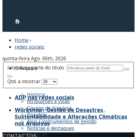
Home
›
redes sociais;
quinta-feira Ago. 06th, 2026
Introduza parte do título
O Arquivo
Qtd. a mostrar
História
ADP nas redes sociais
Atribuições e visão
Grupos de Arquivos
Workshop: Gestão de Desastres,
Projetos
Sustentabilidade e Alterações Climáticas
Atos / instrumentos de gestão
nos Arquivos
Notícias e destaques
Covid-19
CONTACTOS