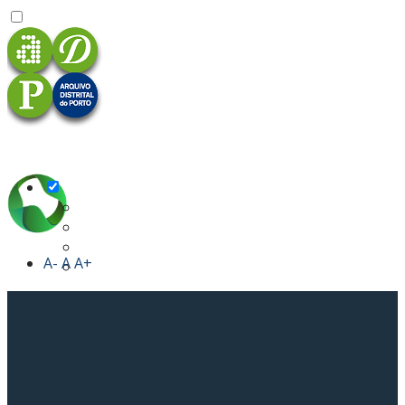
A-
A
A+