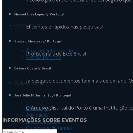
Manuel Silva Lopes
// Portugal
Consultoria
Eficientes e rápidos nas pesquisas!
Gonçalo Marques
// Portugal
Áreas de intervenção
Profissionais de Excelência!
Textos técnicos
Débora Costa
// Brasil
Já pesquiso documentos tem mais de um ano. Os
Ação cultural
José Júlio M. Sarmento
// Portugal
O Arquivo Distrital do Porto é uma Instituição c
Atribuições
Atividades
INFORMAÇÕES SOBRE EVENTOS
Pedido de visita
Os nossos visitantes