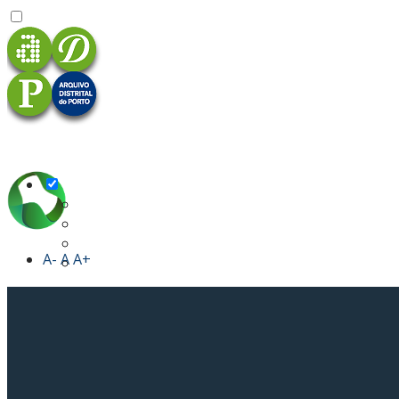
A-
A
A+